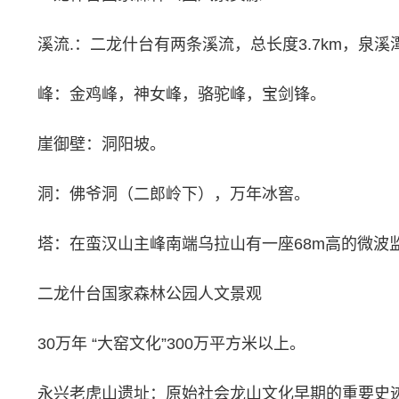
溪流.：二龙什台有两条溪流，总长度3.7km，泉溪
峰：金鸡峰，神女峰，骆驼峰，宝剑锋。
崖御壁：洞阳坡。
洞：佛爷洞（二郎岭下），万年冰窖。
塔：在蛮汉山主峰南端乌拉山有一座68m高的微波
二龙什台国家森林公园人文景观
30万年 “大窑文化”300万平方米以上。
永兴老虎山遗址：原始社会龙山文化早期的重要史