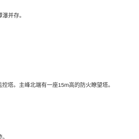
潭瀑并存。
监控塔。主峰北端有一座15m高的防火瞭望塔。
迹。