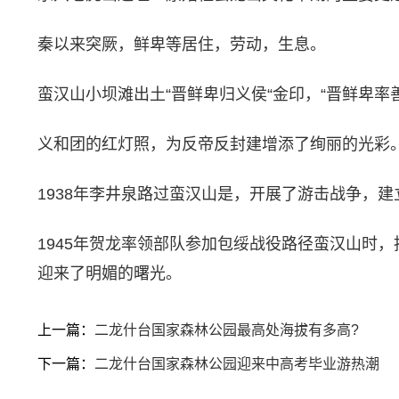
秦以来突厥，鲜卑等居住，劳动，生息。
蛮汉山小坝滩出土“晋鲜卑归义侯“金印，“晋鲜卑率善
义和团的红灯照，为反帝反封建增添了绚丽的光彩
1938年李井泉路过蛮汉山是，开展了游击战争，
1945年贺龙率领部队参加包绥战役路径蛮汉山时
迎来了明媚的曙光。
上一篇：
二龙什台国家森林公园最高处海拔有多高?
下一篇：
二龙什台国家森林公园迎来中高考毕业游热潮