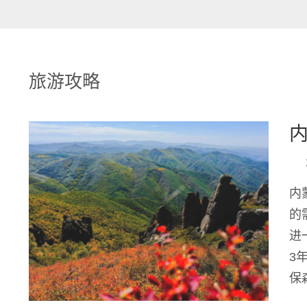
旅游攻略
内
的
进
3
保
经