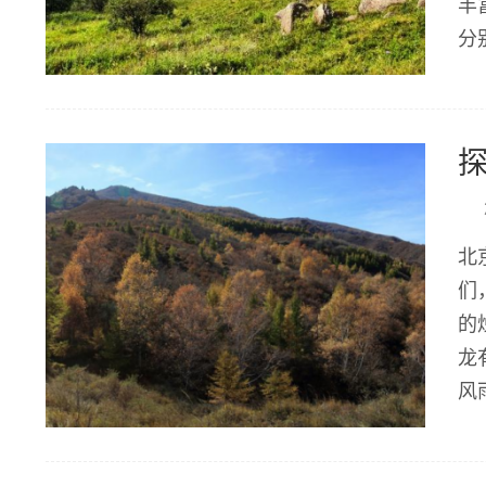
丰
分
秘
北
们
的
龙
风
载