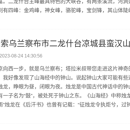
富。二龙什台主峰最具特色的大峡谷，有两条溪流，河涧如
别有四峰：金鸡峰，神女峰，骆驼峰，宝剑锋，其山体陡
色彩，洞不冷且冰不化，至今仍无人可解其中之迷。在蛮汉山
探索乌兰察布市二龙什台凉城县蛮汉
2023-08-24 14:30:56
京向西一步，就是乌兰察布；塔拉米叔带您走进这片神奇
，我好像发现了山海经中的钟山。说起钟山大家可能有些
烛龙，睁眼为昼，闭眼为夜。烛龙是中国古代神话中的钟
有一子名为“鼓”，被处死于钟山之东。《山海经》中称烛龙
雨”烛龙在《后汗书》也曾有记载：“征烛龙令执炬兮，过
。米叔本来要去蛮汉山，一查资料，这里元朝叫莽汉山，宋