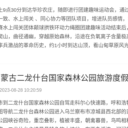
上9点30分到达华珍农庄，随即进行团建趣味运动会，通
一致、水上闯关 、同心协力等团队项目，增进队员感情
赛水上闯关团体颠球拱铁环动力绳圈团建趣味活动结束后
爬山，曲径通幽，穿越原始森林，沿途在负氧离子含量极
率兵激战的革命历史，约1小时到达山顶，看山甸草原风光
农庄享用美味农家餐。午餐后在华珍农庄体验各种休闲游乐
内蒙古二龙什台国家森林公园旅游度
2023-08-28 10:20:59
市到二龙什台国家森林公园自驾走科尔心快速路，呼和浩
图导航二龙什台森林公园进入乌兰察布市凉城县西北部的蛮
公园峡谷奇险，重峦叠彰，植被丰盛，朝禽暮兽，鸟鸣相