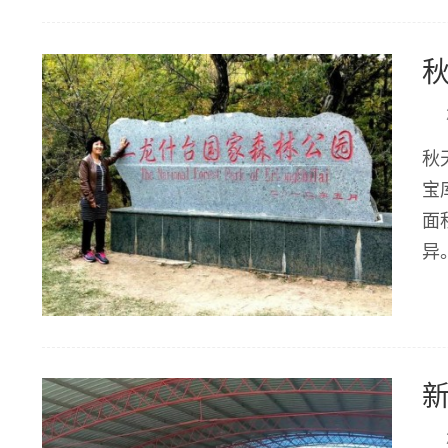
秋
宝
面
异。