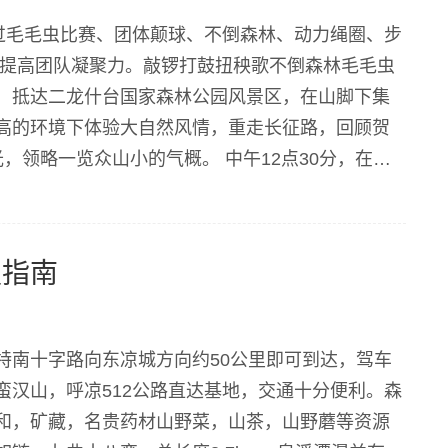
过毛毛虫比赛、团体颠球、不倒森林、动力绳圈、步
，提高团队凝聚力。敲锣打鼓扭秧歌不倒森林毛毛虫
，抵达二龙什台国家森林公园风景区，在山脚下集
高的环境下体验大自然风情，重走长征路，回顾贺
，领略一览众山小的气概。 中午12点30分，在华
项目：碰碰车、...
假指南
特南十字路向东凉城方向约50公里即可到达，驾车
汉山，呼凉512公路直达基地，交通十分便利。森
和，矿藏，名贵药材山野菜，山茶，山野蘑等资源