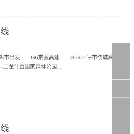
路线
头市出发——G6京藏高速——G5901呼市绕城高速
—二龙什台国家森林公园...
路线