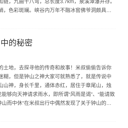
链，九曲十八弯，总长度3.7km，泉溪潭瀑并存。
峭，色彩斑斓。峡谷内万年不融冰窖佛爷洞颇具神
主峰南端乌拉山有一座68m高的微...
山中的秘密
的土地，去探寻他的传奇和故事！米叔偷偷告诉你
迷糊，但是钟山之神大家可就熟悉了，就是传说中
山山神，身长千里，通体赤红，居住于章尾山，烛
能够向天神请求雨水，即所谓“风雨是谒”、“能请致
钟山而中休”在米叔出行中偶然发现了关于钟山的记
朝叫九峰山，隋唐为春山，山海经为钟...