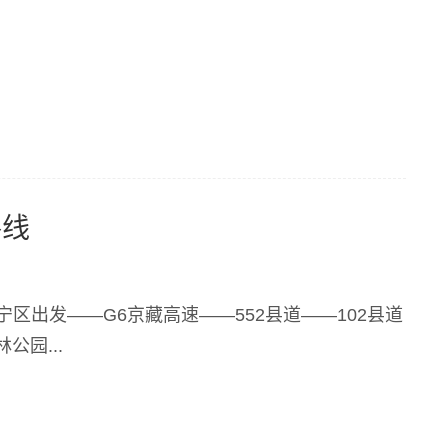
路线
宁区出发——G6京藏高速——552县道——102县道
公园...