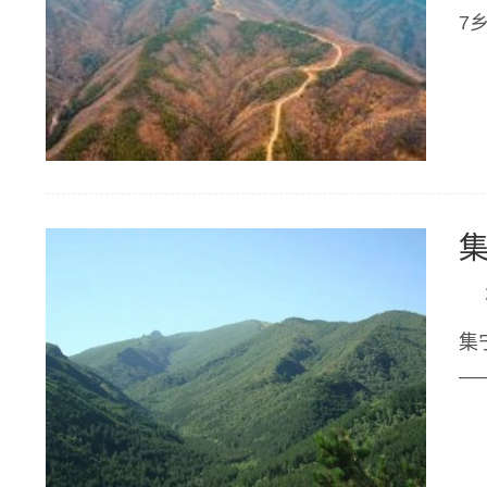
7
集
—