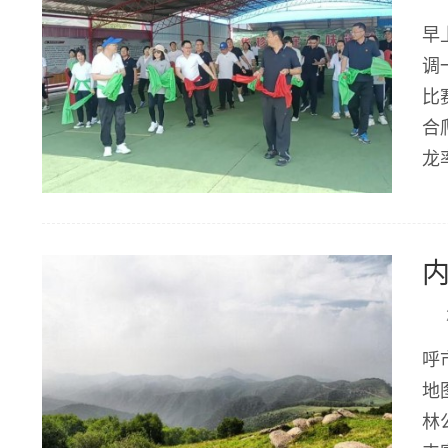
早
调
比
合
龙
珍
呼
地
林