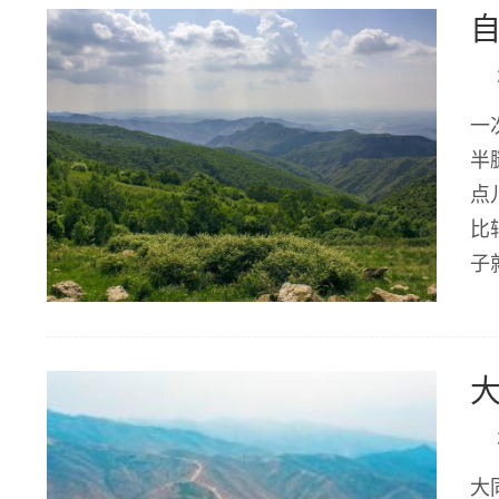
一
半
点
比
子
大