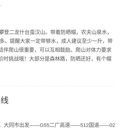
树
县攀登二龙什台蛮汉山。带着防晒帽，农夫山泉水，
点多。提醒大家一定带够水，成人建议至少一升，带
结伴爬山很重要，可以互相鼓励。爬山对体力要求
阶时挑战哦！大部分是森林路，防晒还好，有个帽
路线
，大同市出发——G55二广高速——512国道——02